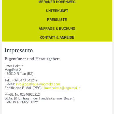
MERANER HÖHENWEG
UNTERKUNFT
PREISLISTE
ANFRAGE & BUCHUNG
KONTAKT & ANREISE
Impressum
Eigentümer und Herausgeber:
Ilmer Helmut
Magdfeld 2
I-39010 Riffian (BZ)
Tel.: +39 0473 641249
E-Mail:
info@gasthaus-magdfeld.com
Zertifizierte E-Mail (PEC):
ilmer.helmut@legalmail.it
MwSt. Nr. 02546920212
St.Nr. (& Eintrag in der Handelskammer Bozen):
LMRHMT83M22F132Y